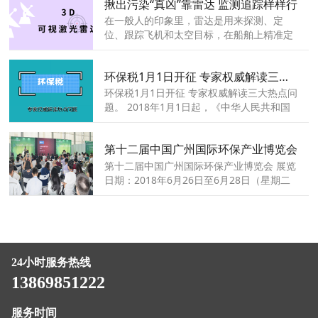
揪出污染“真凶”靠雷达 监测追踪样样行
来PPP等商业模式助推。
在一般人的印象里，雷达是用来探测、定
位、跟踪飞机和太空目标，在船舶上精准定
位和导航的。在现实中，雷达还有一种特殊
的功能——监测环境。
环保税1月1日开征 专家权威解读三大热点问题
环保税1月1日开征 专家权威解读三大热点问
题。 2018年1月1日起，《中华人民共和国
环境保护税法》正式实施，一个新的税种
——“环境保护税”自此取代了已存在十余年
第十二届中国广州国际环保产业博览会
的“排污费”。
第十二届中国广州国际环保产业博览会 展览
日期：2018年6月26日至6月28日（星期二
到星期四）
24小时服务热线
13869851222
服务时间